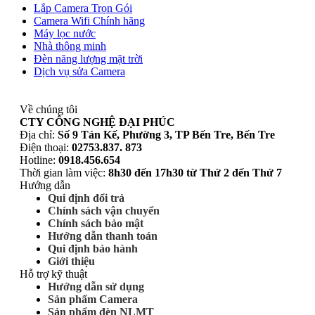
Lắp Camera Trọn Gói
Camera Wifi Chính hãng
Máy lọc nước
Nhà thông minh
Đèn năng lượng mặt trời
Dịch vụ sửa Camera
Về chúng tôi
CTY CÔNG NGHỆ ĐẠI PHÚC
Địa chỉ:
Số 9 Tán Kế, Phường 3, TP Bến Tre, Bến Tre
Điện thoại:
02753.837. 873
Hotline:
0918.456.654
Thời gian làm việc:
8h30 đến 17h30 từ Thứ 2 đến Thứ 7
Hướng dẫn
Qui định đổi trả
Chính sách vận chuyển
Chính sách bảo mật
Hướng dẫn thanh toán
Qui định bảo hành
Giới thiệu
Hỗ trợ kỹ thuật
Hướng dẫn sử dụng
Sản phẩm Camera
Sản phẩm đèn NLMT