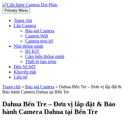
Primary Menu
Cửa hàng Camera Đại Phúc
Chuyên lắp đặt Camera quan sát tại Bến Tre, Tiền Giang, Trà Vinh –
Lắp đặt hệ thống Đèn năng lượng mặt trời
Trang chủ
Lắp Camera
Báo giá Camera
Camera Wifi
Camera trọn bộ
Nhà thông minh
Bộ KIT
Cảm biến thông minh
Thiết bị báo trộm
Đèn NLMT
Khuyến mãi
Liên hệ
Trang chủ
»
Báo giá Camera
»
Dahua Bến Tre – Đơn vị lắp đặt &
Bảo hành Camera Dahua tại Bến Tre
Dahua Bến Tre – Đơn vị lắp đặt & Bảo
hành Camera Dahua tại Bến Tre