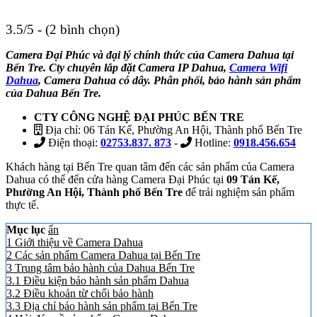
3.5/5 - (2 bình chọn)
Camera Đại Phúc và đại lý chính thức của Camera Dahua tại
Bến Tre. Cty chuyên lắp đặt Camera IP Dahua,
Camera Wifi
Dahua
, Camera Dahua có dây. Phân phối, bảo hành sản phẩm
của Dahua Bến Tre.
CTY CÔNG NGHỆ ĐẠI PHÚC BẾN TRE
Địa chỉ: 06 Tán Kế, Phường An Hội, Thành phố Bến Tre
Điện thoại:
02753.837. 873
-
Hotline:
0918.456.654
Khách hàng tại Bến Tre quan tâm đến các sản phẩm của Camera
Dahua có thể đến cửa hàng Camera Đại Phúc tại
09 Tán Kế,
Phường An Hội, Thành phố Bến Tre
để trải nghiệm sản phẩm
thực tế.
Mục lục
ẩn
1
Giới thiệu về Camera Dahua
2
Các sản phẩm Camera Dahua tại Bến Tre
3
Trung tâm bảo hành của Dahua Bến Tre
3.1
Điều kiện bảo hành sản phẩm Dahua
3.2
Điều khoản từ chối bảo hành
3.3
Địa chỉ bảo hành sản phẩm tại Bến Tre