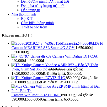
Đèn đường năng lượng mặt trời
Đèn pha năng lượng mặt trời
Đèn trang trí
Nhà thông minh
Bộ KIT
Cảm biến thông minh
Thiết bị báo trộm
Khuyến mãi HOT !
Camera MEARI V2 SSL Smart 4G AOV
1.650.000
₫
–
3.500.000
₫
Camera Wifi Dahua DH-C3A
450.000
₫
–
650.000
₫
Camera YooSee 4 Mắt B52 – Bảo Vệ Toàn
Diện, Giám Sát 360 Độ
1.650.000
₫
Giá gốc là:
1.650.000₫.
650.000
₫
Giá hiện tại là: 650.000₫.
Camera EZVIZ H1C
850.000
₫
Giá gốc là:
850.000₫.
490.000
₫
Giá hiện tại là: 490.000₫.
Camera Wifi Imou A32 EP 3MP
890.000
₫
Giá gốc là:
890.000₫.
650.000
₫
Giá hiện tại là: 650.000₫.