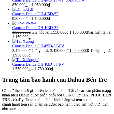
Camera Dahua DH-IPC-HFW1430DT-STW
850.000
₫
–
1.050.000
₫
Camera Dahua DH-H5D-5F
950.000
₫
–
1.150.000
₫
Camera Dahua DH-H3D-3F
1.550.000
₫
Giá gốc là: 1.550.000₫.
1.150.000
₫
Giá hiện tại là:
1.150.000₫.
Camera Dahua DH-P5D-5F-PV
3.450.000
₫
Giá gốc là: 3.450.000₫.
1.950.000
₫
Giá hiện tại là:
1.950.000₫.
Camera Dahua DH-P3D-3F-PV
1.550.000
₫
–
1.750.000
₫
Trung tâm bảo hành của Dahua Bến Tre
Căn cứ theo thời gian trên tem bảo hành: Tất cả các sản phẩm mang
nhãn hiệu Dahua được phân phối bởi CÔNG TY ĐẠI PHÚC BẾN
TRE , có đầy đủ tem bảo hành chính hãng và tem serial number
chính hãng trên sản phẩm sẽ được bảo hành theo tem với thời gian
như sau: