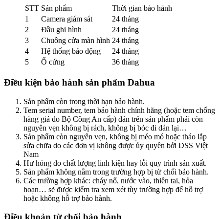
STT
Sản phẩm
Thời gian bảo hảnh
1
Camera giám sát
24 tháng
2
Đầu ghi hình
24 tháng
3
Chuông cửa màn hình
24 tháng
4
Hệ thống báo động
24 tháng
5
Ổ cứng
36 tháng
Điều kiện bảo hành sản phẩm Dahua
Sản phẩm còn trong thời hạn bảo hành.
Tem serial number, tem bảo hành chính hãng (hoặc tem chống
hàng giả do Bộ Công An cấp) dán trên sản phẩm phải còn
nguyên vẹn không bị rách, không bị bóc đi dán lại…
Sản phẩm còn nguyên vẹn, không bị méo mó hoặc tháo lắp
sửa chữa do các đơn vị không được ủy quyền bởi DSS Việt
Nam
Hư hỏng do chất lượng linh kiện hay lỗi quy trình sản xuất.
Sản phẩm không nằm trong trường hợp bị từ chối bảo hành.
Các trường hợp khác: cháy nổ, nước vào, thiên tai, hỏa
hoạn… sẽ được kiểm tra xem xét tùy trường hợp để hỗ trợ
hoặc không hỗ trợ bảo hành.
Điều khoản từ chối bảo hành