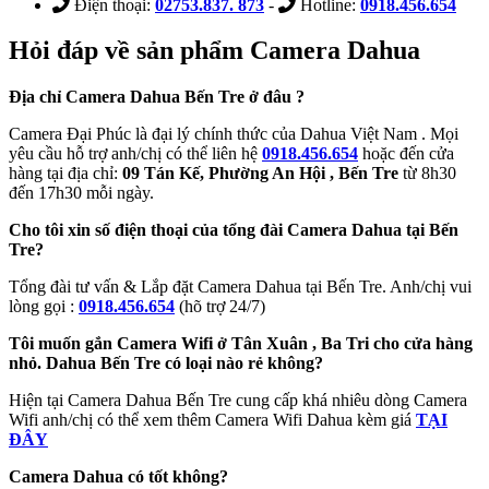
Điện thoại:
02753.837. 873
-
Hotline:
0918.456.654
Hỏi đáp về sản phẩm Camera Dahua
Địa chỉ Camera Dahua Bến Tre ở đâu ?
Camera Đại Phúc là đại lý chính thức của Dahua Việt Nam . Mọi
yêu cầu hỗ trợ anh/chị có thể liên hệ
0918.456.654
hoặc đến cửa
hàng tại địa chỉ:
09 Tán Kế, Phường An Hội , Bến Tre
từ 8h30
đến 17h30 mỗi ngày.
Cho tôi xin số điện thoại của tổng đài Camera Dahua tại Bến
Tre?
Tổng đài tư vấn & Lắp đặt Camera Dahua tại Bến Tre. Anh/chị vui
lòng gọi :
0918.456.654
(hõ trợ 24/7)
Tôi muốn gắn Camera Wifi ở Tân Xuân , Ba Tri cho cửa hàng
nhỏ. Dahua Bến Tre có loại nào rẻ không?
Hiện tại Camera Dahua Bến Tre cung cấp khá nhiêu dòng Camera
Wifi anh/chị có thể xem thêm Camera Wifi Dahua kèm giá
TẠI
ĐÂY
Camera Dahua có tốt không?