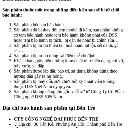
Sản phẩm thuộc một trong những điều kiện sau sẽ bị từ chối
bảo hành:
Sản phẩm hết hạn bảo hành.
Sản phẩm đã bị thay đổi tem model đi kèm, sản phẩm không
có tem bảo hành hoặc tem bảo hành không phải của DSS
hoặc tem bảo hành bị rách, bị dán đè hoặc bị chỉnh sửa…
Sản phẩm bị hư do thiên tai, hoả hoạn, lụt lội, sét đánh, gỉ
sét…
Sản phẩm bị hư do dùng sai điện thế chỉ định.
Khách hàng gây nên những khuyết tật như biến dạng, rơi vỡ,
trầy xướt, va đập.
Sản phẩm được lắp đặt, bảo trì, sử dụng không đúng theo
hướng dẫn gây ra hư hỏng.
Sản phẩm bị thay đổi, sửa chữa bởi kỹ thuật viên không
thuộc DSS Việt Nam ủy quyền.
Sản phẩm không có nguồn gốc xuất xứ từ Công Ty Cổ Phần
Công nghệ DSS Việt Nam.
Địa chỉ bảo hành sản phẩm tại Bến Tre
CTY CÔNG NGHỆ ĐẠI PHÚC BẾN TRE
Địa chỉ: 06 Tán Kế, Phường An Hội, Thành phố Bến Tre