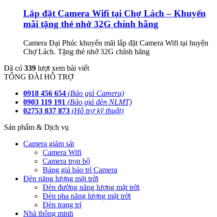
Lắp đặt Camera Wifi tại Chợ Lách – Khuyến
mãi tặng thẻ nhớ 32G chính hãng
Camera Đại Phúc khuyến mãi lắp đặt Camera Wifi tại huyện
Chợ Lách. Tặng thẻ nhớ 32G chính hãng
Đã có
339
lượt xem bài viết
TỔNG ĐÀI HỖ TRỢ
0918 456 654
(Báo giá Camera)
0903 119 191
(Báo giá đèn NLMT)
02753 837 873
(Hỗ trợ kỹ thuật)
Sản phẩm & Dịch vụ
Camera giám sát
Camera Wifi
Camera trọn bộ
Bảng giá bảo trì Camera
Đèn năng lượng mặt trời
Đèn đường năng lượng mặt trời
Đèn pha năng lượng mặt trời
Đèn trang trí
Nhà thông minh