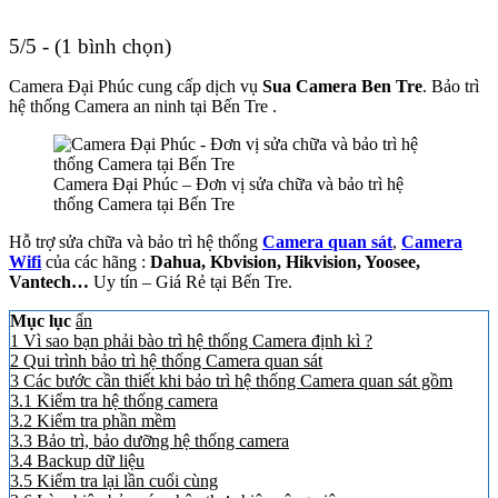
5/5 - (1 bình chọn)
Camera Đại Phúc cung cấp dịch vụ
Sua Camera Ben Tre
. Bảo trì
hệ thống Camera an ninh tại Bến Tre .
Camera Đại Phúc – Đơn vị sửa chữa và bảo trì hệ
thống Camera tại Bến Tre
Hỗ trợ sửa chữa và bảo trì hệ thống
Camera quan sát
,
Camera
Wifi
của các hãng :
Dahua, Kbvision, Hikvision, Yoosee,
Vantech…
Uy tín – Giá Rẻ tại Bến Tre.
Mục lục
ẩn
1
Vì sao bạn phải bào trì hệ thống Camera định kì ?
2
Qui trình bảo trì hệ thống Camera quan sát
3
Các bước cần thiết khi bảo trì hệ thống Camera quan sát gồm
3.1
Kiểm tra hệ thống camera
3.2
Kiểm tra phần mềm
3.3
Bảo trì, bảo dưỡng hệ thống camera
3.4
Backup dữ liệu
3.5
Kiểm tra lại lần cuối cùng