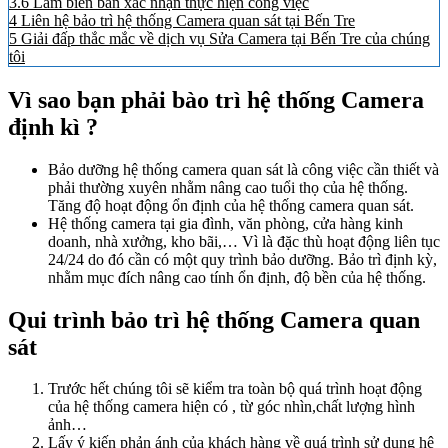
3.6
Làm biên bản xác nhận thực hiện công việc
4
Liên hệ bảo trì hệ thống Camera quan sát tại Bến Tre
5
Giải đấp thắc mắc về dịch vụ Sửa Camera tại Bến Tre của chúng
tôi
Vì sao bạn phải bào trì hệ thống Camera
định kì ?
Bảo dưỡng hệ thống camera quan sát là công việc cần thiết và
phải thường xuyên nhằm nâng cao tuổi thọ của hệ thống.
Tăng độ hoạt động ổn định của hệ thống camera quan sát.
Hệ thống camera tại gia đình, văn phòng, cửa hàng kinh
doanh, nhà xưởng, kho bãi,… Vì là đặc thù hoạt động liên tục
24/24 do đó cần có một quy trình bảo dưỡng. Bảo trì định kỳ,
nhằm mục đích nâng cao tính ổn định, độ bền của hệ thống.
Qui trình bảo trì hệ thống Camera quan
sát
Trước hết chúng tôi sẽ kiểm tra toàn bộ quá trình hoạt động
của hệ thống camera hiện có , từ góc nhìn,chất lượng hình
ảnh…
Lấy ý kiến phản ánh của khách hàng về quá trình sử dụng hệ