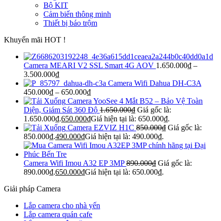
Bộ KIT
Cảm biến thông minh
Thiết bị báo trộm
Khuyến mãi HOT !
Camera MEARI V2 SSL Smart 4G AOV
1.650.000
₫
–
3.500.000
₫
Camera Wifi Dahua DH-C3A
450.000
₫
–
650.000
₫
Camera YooSee 4 Mắt B52 – Bảo Vệ Toàn
Diện, Giám Sát 360 Độ
1.650.000
₫
Giá gốc là:
1.650.000₫.
650.000
₫
Giá hiện tại là: 650.000₫.
Camera EZVIZ H1C
850.000
₫
Giá gốc là:
850.000₫.
490.000
₫
Giá hiện tại là: 490.000₫.
Camera Wifi Imou A32 EP 3MP
890.000
₫
Giá gốc là:
890.000₫.
650.000
₫
Giá hiện tại là: 650.000₫.
Giải pháp Camera
Lắp camera cho nhà yến
Lắp camera quán cafe