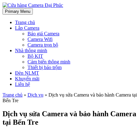
Primary Menu
Cửa hàng Camera Đại Phúc
Chuyên lắp đặt Camera quan sát tại Bến Tre, Tiền Giang, Trà Vinh –
Lắp đặt hệ thống Đèn năng lượng mặt trời
Trang chủ
Lắp Camera
Báo giá Camera
Camera Wifi
Camera trọn bộ
Nhà thông minh
Bộ KIT
Cảm biến thông minh
Thiết bị báo trộm
Đèn NLMT
Khuyến mãi
Liên hệ
Trang chủ
»
Dịch vụ
»
Dịch vụ sửa Camera và bảo hành Camera tại
Bến Tre
Dịch vụ sửa Camera và bảo hành Camera
tại Bến Tre