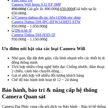
Camera Wifi Imou A32 EP 3MP
890.000
₫
Giá gốc là: 890.000₫.
650.000
₫
Giá hiện tại là:
650.000₫.
Camera Dahua DH-IPC-HFW1430DT-STW
850.000
₫
–
1.050.000
₫
Camera Dahua DH-H5D-5F
950.000
₫
–
1.150.000
₫
Ưu điểm nổi bật của các loại Camera Wifi
Nhỏ gọn, lắp đặt đơn giản, cấu hình nhanh trên các thiết bị di
động thông minh
Tích hợp nhiều công nghệ hiện đại: Chống nhước, đàm thoại
2 chiều, cảnh báo chuyển dộng…
Giá rẻ phù hợp với nhiều đối tượng khách hàng
Chế độ bảo hành linh hoạt từ 12 ~ 24 tháng
Bảo hành, bảo trì & nâng cấp hệ thống
Camera Quan sát
Camera Đại Phúc cung cấp gói dịch vụ Bảo hành – Bảo trì hệ thống