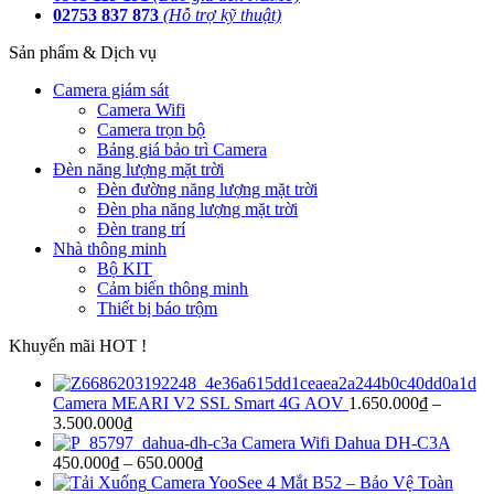
02753 837 873
(Hỗ trợ kỹ thuật)
Sản phẩm & Dịch vụ
Camera giám sát
Camera Wifi
Camera trọn bộ
Bảng giá bảo trì Camera
Đèn năng lượng mặt trời
Đèn đường năng lượng mặt trời
Đèn pha năng lượng mặt trời
Đèn trang trí
Nhà thông minh
Bộ KIT
Cảm biến thông minh
Thiết bị báo trộm
Khuyến mãi HOT !
Camera MEARI V2 SSL Smart 4G AOV
1.650.000
₫
–
3.500.000
₫
Camera Wifi Dahua DH-C3A
450.000
₫
–
650.000
₫
Camera YooSee 4 Mắt B52 – Bảo Vệ Toàn