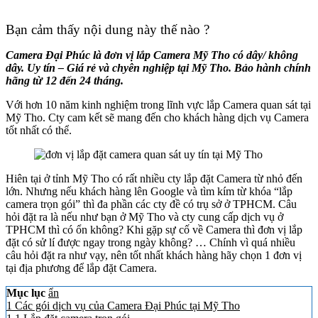
Bạn cảm thấy nội dung này thế nào ?
Camera Đại Phúc là đơn vị lắp Camera Mỹ Tho có dây/ không
dây. Uy tín – Giá rẻ và chyên nghiệp tại Mỹ Tho. Bảo hành chính
hãng từ 12 đến 24 tháng.
Với hơn 10 năm kinh nghiệm trong lĩnh vực lắp Camera quan sát tại
Mỹ Tho. Cty cam kết sẽ mang đến cho khách hàng dịch vụ Camera
tốt nhất có thể.
Hiên tại ở tỉnh Mỹ Tho có rất nhiều cty lắp đặt Camera từ nhỏ đến
lớn. Nhưng nếu khách hàng lên Google và tìm kím từ khóa “lắp
camera trọn gói” thì đa phần các cty đề có trụ sở ở TPHCM. Câu
hỏi đặt ra là nếu như bạn ở Mỹ Tho và cty cung cấp dịch vụ ở
TPHCM thì có ổn không? Khi gặp sự cố về Camera thì đơn vị lắp
đặt có sử lí được ngay trong ngày không? … Chính vì quá nhiều
câu hỏi đặt ra như vạy, nên tốt nhất khách hàng hãy chọn 1 đơn vị
tại địa phương để lắp đặt Camera.
Mục lục
ẩn
1
Các gói dịch vụ của Camera Đại Phúc tại Mỹ Tho