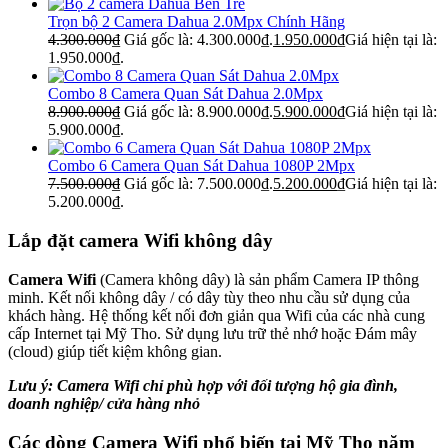
Trọn bộ 2 Camera Dahua 2.0Mpx Chính Hãng
4.300.000
₫
Giá gốc là: 4.300.000₫.
1.950.000
₫
Giá hiện tại là:
1.950.000₫.
Combo 8 Camera Quan Sát Dahua 2.0Mpx
8.900.000
₫
Giá gốc là: 8.900.000₫.
5.900.000
₫
Giá hiện tại là:
5.900.000₫.
Combo 6 Camera Quan Sát Dahua 1080P 2Mpx
7.500.000
₫
Giá gốc là: 7.500.000₫.
5.200.000
₫
Giá hiện tại là:
5.200.000₫.
Lắp đặt camera Wifi không dây
Camera Wifi
(Camera không dây) là sản phẩm Camera IP thông
minh. Kết nối không dây / có dây tùy theo nhu cầu sử dụng của
khách hàng. Hệ thống kết nối đơn giản qua Wifi của các nhà cung
cấp Internet tại Mỹ Tho. Sử dụng lưu trữ thẻ nhớ hoặc Đám mây
(cloud) giúp tiết kiệm không gian.
Lưu ý: Camera Wifi chỉ phù hợp với đối tượng hộ gia đình,
doanh nghiệp/ cửa hàng nhỏ
Các dòng Camera Wifi phổ biến tại Mỹ Tho năm