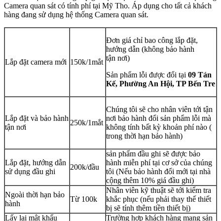
Camera quan sát có tính phí tại Mỹ Tho. Áp dụng cho tất cả khách
hàng đang sử dụng hệ thống Camera quan sát.
Đơn giá chỉ bao công lắp đặt,
hướng dẫn (không bảo hành
tận nơi)
Lắp đặt camera mới
150k/1mắt
Sản phẩm lỗi được đổi tại
09 Tán
Kế, Phường An Hội, TP Bến Tre
Chúng tôi sẽ cho nhân viên tới tận
Lắp đặt và bảo hành
nơi bảo hành đổi sản phẩm lỗi mà
250k/1mắt
tận nơi
không tính bất kỳ khoản phí nào (
trong thời hạn bảo hành)
sản phẩm đầu ghi sẽ được bảo
Lắp đặt, hướng dẫn
hành miễn phí tại cơ sở của chúng
200k/đầu
sử dụng đầu ghi
tôi (Nếu bảo hành đổi mới tại nhà
cộng thêm 10% giá đầu ghi)
Nhân viên kỹ thuật sẽ tới kiểm tra
Ngoài thời hạn bảo
Từ 100k
khắc phục (nếu phải thay thế thiết
hành
bị sẽ tính thêm tiền thiết bị)
Lấy lại mật khẩu
Trường hợp khách hàng mang sản