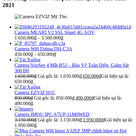
2021
Camera MEARI V2 SSL Smart 4G AOV
1.650.000
₫
–
3.500.000
₫
Camera Wifi Dahua DH-C3A
450.000
₫
–
650.000
₫
Camera YooSee 4 Mắt B52 – Bảo Vệ Toàn Diện, Giám Sát
360 Độ
1.650.000
₫
Giá gốc là: 1.650.000₫.
650.000
₫
Giá hiện tại là:
650.000₫.
Camera EZVIZ H1C
850.000
₫
Giá gốc là: 850.000₫.
490.000
₫
Giá hiện tại là:
490.000₫.
Camera IMOU IPC-S7UP-11M0WED
3.150.000
₫
Giá gốc là: 3.150.000₫.
1.950.000
₫
Giá hiện tại là:
1.950.000₫.