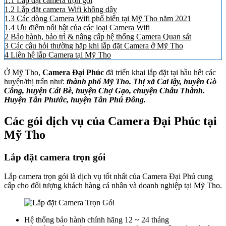
1.1
Lắp đặt camera trọn gói
1.2
Lắp đặt camera Wifi không dây
1.3
Các dòng Camera Wifi phổ biến tại Mỹ Tho năm 2021
1.4
Ưu điểm nổi bật của các loại Camera Wifi
2
Bảo hành, bảo trì & nâng cấp hệ thống Camera Quan sát
3
Các câu hỏi thường hặp khi lắp đặt Camera ở Mỹ Tho
4
Liên hệ lắp Camera tại Mỹ Tho
Ở Mỹ Tho,
Camera Đại Phúc
đã triển khai lắp đặt tại hầu hết các
huyện/thị trấn như:
thành phố Mỹ Tho. Thị xã Cai lậy, huyện Gò
Công, huyện Cái Bè, huyện Chợ Gạo, chuyện Châu Thành.
Huyện Tân Phước, huyện Tân Phú Đông.
Các gói dịch vụ của Camera Đại Phúc tại
Mỹ Tho
Lắp đặt camera trọn gói
Lắp camera trọn gói là dịch vụ tốt nhất của Camera Đại Phú cung
cấp cho đối tượng khách hàng cá nhân và doanh nghiệp tại Mỹ Tho.
Hệ thống bảo hành chính hãng 12 ~ 24 tháng