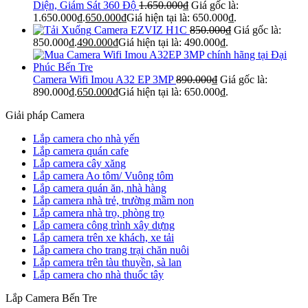
Diện, Giám Sát 360 Độ
1.650.000
₫
Giá gốc là:
1.650.000₫.
650.000
₫
Giá hiện tại là: 650.000₫.
Camera EZVIZ H1C
850.000
₫
Giá gốc là:
850.000₫.
490.000
₫
Giá hiện tại là: 490.000₫.
Camera Wifi Imou A32 EP 3MP
890.000
₫
Giá gốc là:
890.000₫.
650.000
₫
Giá hiện tại là: 650.000₫.
Giải pháp Camera
Lắp camera cho nhà yến
Lắp camera quán cafe
Lắp camera cây xăng
Lắp camera Ao tôm/ Vuông tôm
Lắp camera quán ăn, nhà hàng
Lắp camera nhà trẻ, trường mầm non
Lắp camera nhà trọ, phòng trọ
Lắp camera công trình xây dựng
Lắp camera trên xe khách, xe tải
Lắp camera cho trang trại chăn nuôi
Lắp camera trên tàu thuyền, sà lan
Lắp camera cho nhà thuốc tây
Lắp Camera Bến Tre