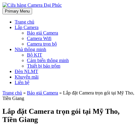
Primary Menu
Cửa hàng Camera Đại Phúc
Chuyên lắp đặt Camera quan sát tại Bến Tre, Tiền Giang, Trà Vinh –
Lắp đặt hệ thống Đèn năng lượng mặt trời
Trang chủ
Lắp Camera
Báo giá Camera
Camera Wifi
Camera trọn bộ
Nhà thông minh
Bộ KIT
Cảm biến thông minh
Thiết bị báo trộm
Đèn NLMT
Khuyến mãi
Liên hệ
Trang chủ
»
Báo giá Camera
»
Lắp đặt Camera trọn gói tại Mỹ Tho,
Tiền Giang
Lắp đặt Camera trọn gói tại Mỹ Tho,
Tiền Giang