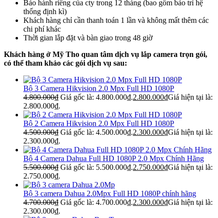
Bảo hành riêng của cty trong 12 tháng (bao gồm bảo trì hệ
thống định kì)
Khách hàng chỉ cần thanh toán 1 lần và không mất thêm các
chi phí khác
Thời gian lắp đặt và bàn giao trong 48 giờ
Khách hàng ở Mỹ Tho quan tâm dịch vụ lắp camera trọn gói,
có thể tham khảo các gói dịch vụ sau:
Bộ 3 Camera Hikvision 2.0 Mpx Full HD 1080P
4.800.000
₫
Giá gốc là: 4.800.000₫.
2.800.000
₫
Giá hiện tại là:
2.800.000₫.
Bộ 2 Camera Hikvision 2.0 Mpx Full HD 1080P
4.500.000
₫
Giá gốc là: 4.500.000₫.
2.300.000
₫
Giá hiện tại là:
2.300.000₫.
Bộ 4 Camera Dahua Full HD 1080P 2.0 Mpx Chính Hãng
5.500.000
₫
Giá gốc là: 5.500.000₫.
2.750.000
₫
Giá hiện tại là:
2.750.000₫.
Bộ 3 camera Dahua 2.0Mpx Full HD 1080P chính hãng
4.700.000
₫
Giá gốc là: 4.700.000₫.
2.300.000
₫
Giá hiện tại là:
2.300.000₫.