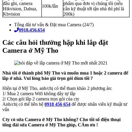
đầu ghi, camera
phẩm qua đơn vị chúng tôi (nếu
100k/lần
Hikvision, Dahua,
cần kỹ thuật tới tận nhà thì phí là
Kbvision
200k)
Tổng đài tư vấn & Đặt mua Camera (24/7)
0918.456.654
Các câu hỏi thường hặp khi lắp đặt
Camera ở Mỹ Tho
Nhà tôi ở thành phố Mỹ Tho và muốn mua 1 hoặc 2 camera để
lắp ở nhà. Vui lòng báo giá trọn gói dùm tôi ?
Hiện tại ở Mỹ Tho, anh/chị có thể tham khảo 2 phương án:
1/ Mua 2 camera Wifi không dây tự lắp
2/ Chọn gói lắp 2 camera trọn gói của cty
Anh/chị có thể liên hệ
0918 456 654
để được nhân viên kỹ thuật tư
vấn
Cty có sửa Camera ở Mỹ Tho không? Cho tôi số điện thoại
tổng đài sửa Camera ở Mỹ Tho giúp, CÁm ơn !