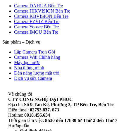
Camera DAHUA Bến Tre
Camera HIKVISION Bến Tre
Camera KBVISION Bến Tre
Camera EZVIZ Bến Tre
Camera Yoosee Bến Tre
Camera IMOU Bến Tre
Sản phẩm – Dịch vụ
Lắp Camera Trọn Gói
Camera Wifi Chính hãng
Máy lọc nước
Nhà thông minh
Đèn năng lượng mặt trời
Dịch vụ sửa Camera
Về chúng tôi
CTY CÔNG NGHỆ ĐẠI PHÚC
Địa chỉ:
Số 9 Tán Kế, Phường 3, TP Bến Tre, Bến Tre
Điện thoại:
02753.837. 873
Hotline:
0918.456.654
Thời gian làm việc:
8h30 đến 17h30 từ Thứ 2 đến Thứ 7
Hướng dẫn
Qui định đổi trả