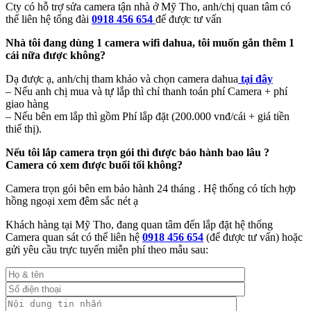
Cty có hỗ trợ sửa camera tận nhà ở Mỹ Tho, anh/chị quan tâm có
thể liên hệ tổng đài
0918 456 654
để được tư vấn
Nhà tôi đang dùng 1 camera wifi dahua, tôi muốn gắn thêm 1
cái nữa được không?
Dạ được ạ, anh/chị tham khảo và chọn camera dahua
tại đây
– Nếu anh chị mua và tự lắp thì chỉ thanh toán phí Camera + phí
giao hàng
– Nếu bên em lắp thì gồm Phí lắp đặt (200.000 vnđ/cái + giá tiền
thiế thị).
Nếu tôi lắp camera trọn gói thì được bảo hành bao lâu ?
Camera có xem được buổi tối không?
Camera trọn gói bên em bảo hành 24 tháng . Hệ thống có tích hợp
hồng ngoại xem đêm sắc nét ạ
Khách hàng tại Mỹ Tho, đang quan tâm đến lắp đặt hệ thống
Camera quan sát có thể liên hệ
0918 456 654
(để được tư vấn) hoặc
gửi yêu cầu trực tuyến miễn phí theo mẫu sau: